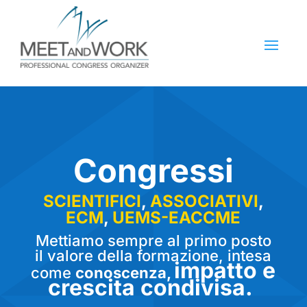
Congressi
SCIENTIFICI
,
ASSOCIATIVI
,
ECM
,
UEMS-EACCME
Mettiamo sempre al primo posto
il valore della formazione, intesa
impatto e
come
conoscenza,
crescita condivisa.