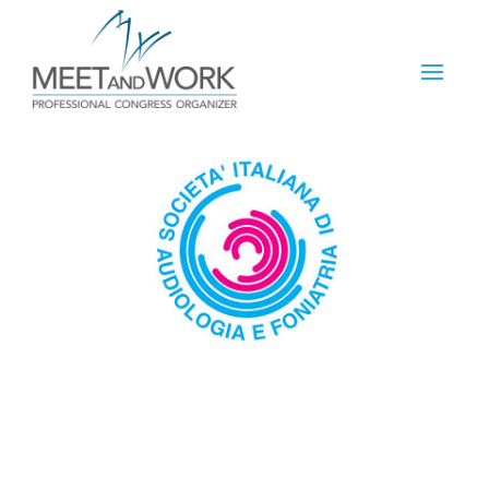
SIAF
da
Samuel Re
|
Set 1, 2025