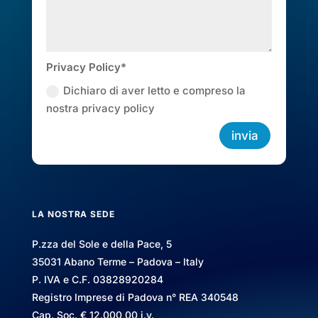
Privacy Policy*
Dichiaro di aver letto e compreso la
nostra privacy policy
invia
LA NOSTRA SEDE
P.zza del Sole e della Pace, 5
35031 Abano Terme – Padova – Italy
P. IVA e C.F. 03828920284
Registro Imprese di Padova n° REA 340548
Cap. Soc. € 12.000,00 i.v.