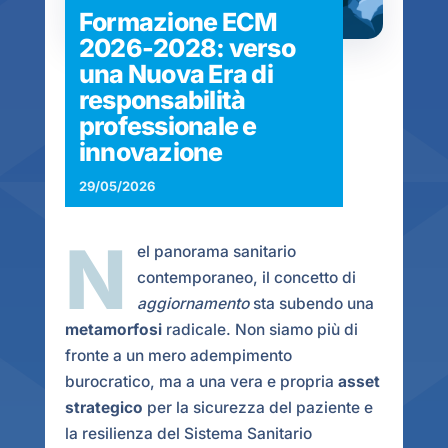
Formazione ECM
2026-2028: verso
una Nuova Era di
responsabilità
professionale e
innovazione
29/05/2026
N
el panorama sanitario
contemporaneo, il concetto di
aggiornamento
sta subendo una
metamorfosi
radicale. Non siamo più di
fronte a un mero adempimento
burocratico, ma a una vera e propria
asset
strategico
per la sicurezza del paziente e
la resilienza del Sistema Sanitario